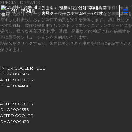
SPECIAL DRAWING
内
高温·高圧、腐食環境、限られた設置空間など複雑な産業条件に最適
열교환기 전문 제조 업체 (주)대흥쿨러
容
大興クーラーのホームページです。
化された設計でオーダーメイド製作し、TEMA、ASMEなど国際基準を
を
遵守した精密設計および製作で品質と安全を保障します。 設計検討か
ス
ら性能解析、製作後検査までワンストップエンジニアリングサービスを
キ
提供し、様々な産業現場(化学、造船、発電など)で検証された信頼性を
ッ
基に最高のソリューションをお約束いたします。
プ
製品名をクリックすると、図面に表示された事項を詳細に確認すること
ができます。
INTER COOLER TUBE
DHA-1004407
AFTER COOLER
DHA-1004408
AFTER COOLER
DHA-1004356
AFTER COOLER
DHA-1004476